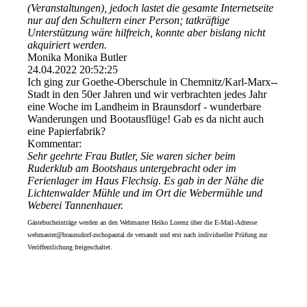
(Veranstaltungen), jedoch lastet die gesamte Internetseite
nur auf den Schultern einer Person; tatkräftige
Unterstützung wäre hilfreich, konnte aber bislang nicht
akquiriert werden.
Monika Monika Butler
24.04.2022
20:52:25
Ich ging zur Goethe-Oberschule in Chemnitz/­Karl-­Marx-­
Stadt in den 50er Jahren und wir verbrachten jedes Jahr
eine Woche im Landheim in Braunsdorf - wunderbare
Wanderungen und Bootausflüge! Gab es da nicht auch
eine Papierfabrik?
Kommentar:
Sehr geehrte Frau Butler, Sie waren sicher beim
Ruderklub am Bootshaus untergebracht oder im
Ferienlager im Haus Flechsig. Es gab in der Nähe die
Lichtenwalder Mühle und im Ort die Webermühle und
Weberei Tannenhauer.
Gästebucheinträge werden an den Webmaster Heiko Lorenz über die E-Mail-Adresse
webmaster@braunsdorf-zschopautal.de versandt und erst nach individueller Prüfung zur
Veröffentlichung freigeschaltet.