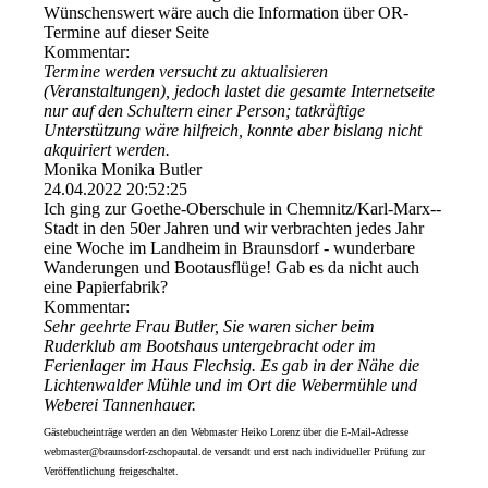
Wünschenswert wäre auch die Information über OR-
Termine auf dieser Seite
Kommentar:
Termine werden versucht zu aktualisieren
(Veranstaltungen), jedoch lastet die gesamte Internetseite
nur auf den Schultern einer Person; tatkräftige
Unterstützung wäre hilfreich, konnte aber bislang nicht
akquiriert werden.
Monika Monika Butler
24.04.2022
20:52:25
Ich ging zur Goethe-Oberschule in Chemnitz/­Karl-­Marx-­
Stadt in den 50er Jahren und wir verbrachten jedes Jahr
eine Woche im Landheim in Braunsdorf - wunderbare
Wanderungen und Bootausflüge! Gab es da nicht auch
eine Papierfabrik?
Kommentar:
Sehr geehrte Frau Butler, Sie waren sicher beim
Ruderklub am Bootshaus untergebracht oder im
Ferienlager im Haus Flechsig. Es gab in der Nähe die
Lichtenwalder Mühle und im Ort die Webermühle und
Weberei Tannenhauer.
Gästebucheinträge werden an den Webmaster Heiko Lorenz über die E-Mail-Adresse
webmaster@braunsdorf-zschopautal.de versandt und erst nach individueller Prüfung zur
Veröffentlichung freigeschaltet.