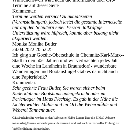
Termine auf dieser Seite
Kommentar:
Termine werden versucht zu aktualisieren
(Veranstaltungen), jedoch lastet die gesamte Internetseite
nur auf den Schultern einer Person; tatkräftige
Unterstützung wäre hilfreich, konnte aber bislang nicht
akquiriert werden.
Monika Monika Butler
24.04.2022
20:52:25
Ich ging zur Goethe-Oberschule in Chemnitz/­Karl-­Marx-­
Stadt in den 50er Jahren und wir verbrachten jedes Jahr
eine Woche im Landheim in Braunsdorf - wunderbare
Wanderungen und Bootausflüge! Gab es da nicht auch
eine Papierfabrik?
Kommentar:
Sehr geehrte Frau Butler, Sie waren sicher beim
Ruderklub am Bootshaus untergebracht oder im
Ferienlager im Haus Flechsig. Es gab in der Nähe die
Lichtenwalder Mühle und im Ort die Webermühle und
Weberei Tannenhauer.
Gästebucheinträge werden an den Webmaster Heiko Lorenz über die E-Mail-Adresse
webmaster@braunsdorf-zschopautal.de versandt und erst nach individueller Prüfung zur
Veröffentlichung freigeschaltet.