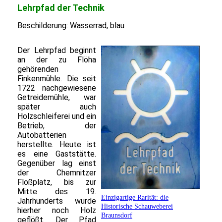
Lehrpfad der Technik
Beschilderung: Wasserrad, blau
Der Lehrpfad beginnt
an der zu Flöha
gehörenden
Finkenmühle. Die seit
1722 nachgewiesene
Getreidemühle, war
später auch
Holzschleiferei und ein
Betrieb, der
Autobatterien
herstellte. Heute ist
es eine Gaststätte.
Gegenüber lag einst
der Chemnitzer
Floßplatz, bis zur
Mitte des 19.
Einzigartige Rarität: die
Jahrhunderts wurde
Historische Schauweberei
hierher noch Holz
Braunsdorf
geflößt. Der Pfad