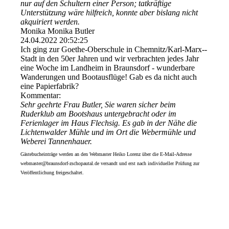
nur auf den Schultern einer Person; tatkräftige
Unterstützung wäre hilfreich, konnte aber bislang nicht
akquiriert werden.
Monika Monika Butler
24.04.2022
20:52:25
Ich ging zur Goethe-Oberschule in Chemnitz/­Karl-­Marx-­
Stadt in den 50er Jahren und wir verbrachten jedes Jahr
eine Woche im Landheim in Braunsdorf - wunderbare
Wanderungen und Bootausflüge! Gab es da nicht auch
eine Papierfabrik?
Kommentar:
Sehr geehrte Frau Butler, Sie waren sicher beim
Ruderklub am Bootshaus untergebracht oder im
Ferienlager im Haus Flechsig. Es gab in der Nähe die
Lichtenwalder Mühle und im Ort die Webermühle und
Weberei Tannenhauer.
Gästebucheinträge werden an den Webmaster Heiko Lorenz über die E-Mail-Adresse
webmaster@braunsdorf-zschopautal.de versandt und erst nach individueller Prüfung zur
Veröffentlichung freigeschaltet.