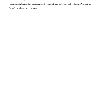
webmaster@braunsdorf-zschopautal.de versandt und erst nach individueller Prüfung zur
Veröffentlichung freigeschaltet.