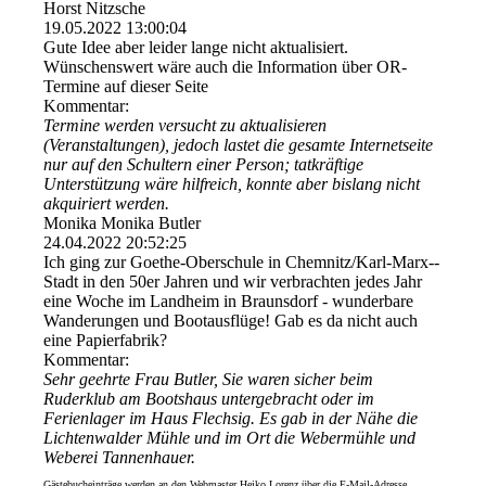
Horst Nitzsche
19.05.2022
13:00:04
Gute Idee aber leider lange nicht aktualisiert.
Wünschenswert wäre auch die Information über OR-
Termine auf dieser Seite
Kommentar:
Termine werden versucht zu aktualisieren
(Veranstaltungen), jedoch lastet die gesamte Internetseite
nur auf den Schultern einer Person; tatkräftige
Unterstützung wäre hilfreich, konnte aber bislang nicht
akquiriert werden.
Monika Monika Butler
24.04.2022
20:52:25
Ich ging zur Goethe-Oberschule in Chemnitz/­Karl-­Marx-­
Stadt in den 50er Jahren und wir verbrachten jedes Jahr
eine Woche im Landheim in Braunsdorf - wunderbare
Wanderungen und Bootausflüge! Gab es da nicht auch
eine Papierfabrik?
Kommentar:
Sehr geehrte Frau Butler, Sie waren sicher beim
Ruderklub am Bootshaus untergebracht oder im
Ferienlager im Haus Flechsig. Es gab in der Nähe die
Lichtenwalder Mühle und im Ort die Webermühle und
Weberei Tannenhauer.
Gästebucheinträge werden an den Webmaster Heiko Lorenz über die E-Mail-Adresse