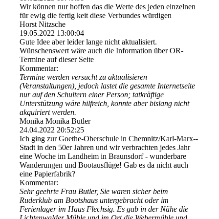
Wir können nur hoffen das die Werte des jeden einzelnen
für ewig die fertig keit diese Verbundes würdigen
Horst Nitzsche
19.05.2022
13:00:04
Gute Idee aber leider lange nicht aktualisiert.
Wünschenswert wäre auch die Information über OR-
Termine auf dieser Seite
Kommentar:
Termine werden versucht zu aktualisieren
(Veranstaltungen), jedoch lastet die gesamte Internetseite
nur auf den Schultern einer Person; tatkräftige
Unterstützung wäre hilfreich, konnte aber bislang nicht
akquiriert werden.
Monika Monika Butler
24.04.2022
20:52:25
Ich ging zur Goethe-Oberschule in Chemnitz/­Karl-­Marx-­
Stadt in den 50er Jahren und wir verbrachten jedes Jahr
eine Woche im Landheim in Braunsdorf - wunderbare
Wanderungen und Bootausflüge! Gab es da nicht auch
eine Papierfabrik?
Kommentar:
Sehr geehrte Frau Butler, Sie waren sicher beim
Ruderklub am Bootshaus untergebracht oder im
Ferienlager im Haus Flechsig. Es gab in der Nähe die
Lichtenwalder Mühle und im Ort die Webermühle und